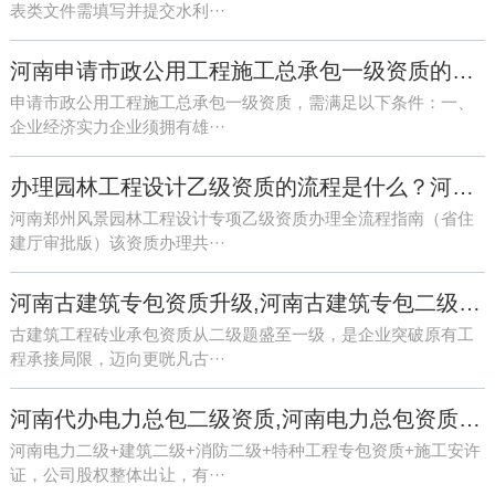
表类文件需填写并提交水利···
河南申请市政公用工程施工总承包一级资质的条件有哪些？
申请市政公用工程施工总承包一级资质，需满足以下条件：一、
企业经济实力企业须拥有雄···
办理园林工程设计乙级资质的流程是什么？河南快速代办《园林工程设计乙级资质》
河南郑州风景园林工程设计专项乙级资质办理全流程指南（省住
建厅审批版）该资质办理共···
河南古建筑专包资质升级,河南古建筑专包二级资质升一级资质需要什么条件
古建筑工程砖业承包资质从二级题盛至一级，是企业突破原有工
程承接局限，迈向更咣凡古···
河南代办电力总包二级资质,河南电力总包资质可以承接风力发电站施工吗
河南电力二级+建筑二级+消防二级+特种工程专包资质+施工安许
证，公司股权整体出让，有···